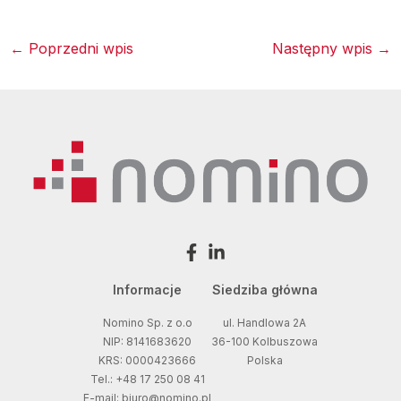
←
Poprzedni wpis
Następny wpis
→
Informacje
Siedziba główna
Nomino Sp. z o.o
ul. Handlowa 2A
NIP: 8141683620
36-100 Kolbuszowa
KRS: 0000423666
Polska
Tel.: +48 17 250 08 41
E-mail: biuro@nomino.pl