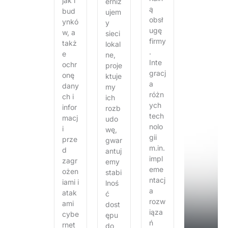
jak i
erniz
ą
bud
ujem
obsł
ynkó
y
ugę
w, a
sieci
firmy
takż
lokal
.
e
ne,
Inte
ochr
proje
gracj
onę
ktuje
a
dany
my
różn
ch i
ich
ych
infor
rozb
tech
macj
udo
nolo
i
wę,
gii
prze
gwar
m.in.
d
antuj
impl
zagr
emy
eme
ożen
stabi
ntacj
iami i
lnoś
a
atak
ć
rozw
ami
dost
iąza
cybe
ępu
ń
rnet
do