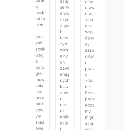
utrat
acją
chm
ą,
serw
urow
uszk
erów
e w
odze
fizyc
zakr
niem
znyc
esie
,
h i
wsp
atak
mas
ółpra
ami
zyn
cy
złośli
wirtu
zesp
weg
alny
ołów
o
ch
i
opro
zawi
prac
gra
erają
y
mow
cych
zdal
ania
kluc
nej.
czy
zow
Prze
przy
e
prow
pad
usłu
adza
kow
gi,
my
ym
aplik
migr
skas
acje
ację
owa
i
syst