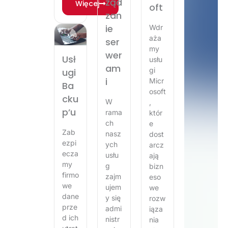
ząd
Więcej
oft
zan
ie
Wdr
aża
ser
my
wer
Usł
usłu
am
gi
ugi
i
Micr
Ba
osoft
cku
W
,
p’u
rama
któr
ch
e
Zab
nasz
dost
ezpi
ych
arcz
ecza
usłu
ają
my
g
bizn
firmo
zajm
eso
we
ujem
we
dane
y się
rozw
prze
admi
iąza
d ich
nistr
nia