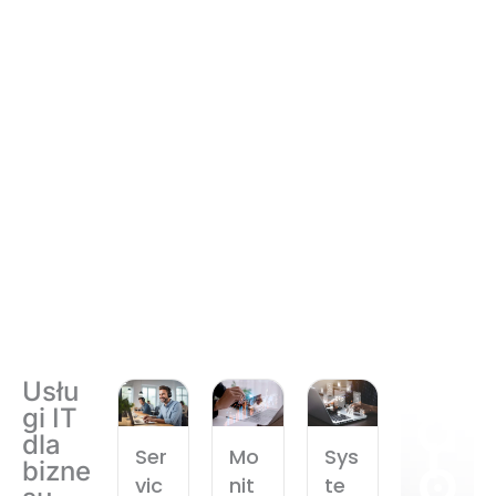
W
Usłu
d
gi IT
r
dla
o
Ser
Mo
Sys
bizne
vic
nit
te