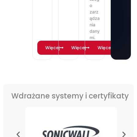
o
zarz
ądza
nia
dany
mi.
Więcej
Więcej
Więcej
Wdrażane systemy i certyfikaty​