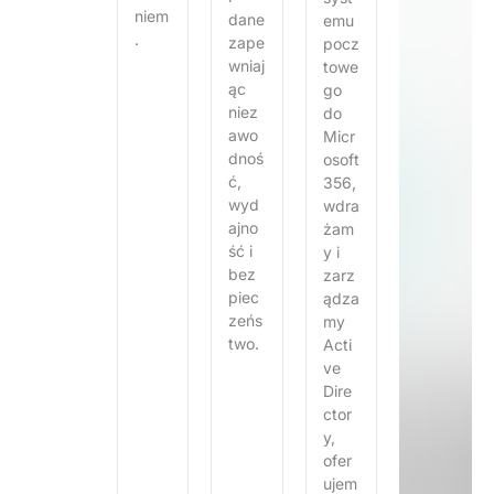
niem
dane
emu
.
zape
pocz
wniaj
towe
ąc
go
niez
do
awo
Micr
dnoś
osoft
ć,
356,
wyd
wdra
ajno
żam
ść i
y i
bez
zarz
piec
ądza
zeńs
my
two.
Acti
ve
Dire
ctor
y,
ofer
ujem