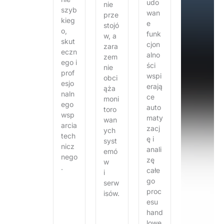
udo
nie
szyb
wan
prze
kieg
e
stojó
o,
funk
w, a
skut
cjon
zara
eczn
alno
zem
ego i
ści
nie
prof
wspi
obci
esjo
erają
ąża
naln
ce
moni
ego
auto
toro
wsp
maty
wan
arcia
zacj
ych
tech
ę i
syst
nicz
anali
emó
nego
zę
w
.
całe
i
go
serw
proc
isów.
esu
hand
lowe