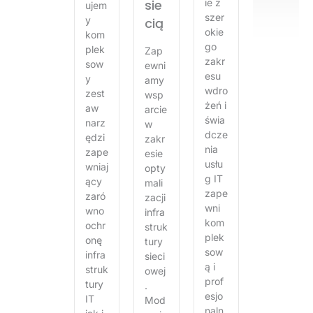
sie
ie z
ujem
szer
y
cią
okie
kom
go
plek
Zap
zakr
sow
ewni
esu
y
amy
wdro
zest
wsp
żeń i
aw
arcie
świa
narz
w
dcze
ędzi
zakr
nia
zape
esie
usłu
wniaj
opty
g IT
ący
mali
zape
zaró
zacji
wni
wno
infra
kom
ochr
struk
plek
onę
tury
sow
infra
sieci
ą i
struk
owej
prof
tury
.
esjo
IT
Mod
naln