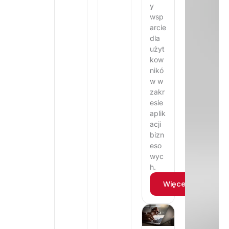
y
wsp
arcie
dla
użyt
kow
nikó
w w
zakr
esie
aplik
acji
bizn
eso
wyc
h.
Więcej