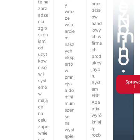
e
te na
z
oraz
y
zarz
dział
N
wraz
ądza
ów
ze
o
niu
hand
wsp
m
zgło
lowy
arcie
i
szen
ch w
m
n
iami
firma
nasz
od
o
ch
ych
użyt
.
prod
eksp
kow
ukcy
ertó
nikó
jnyc
w
w i
h.
zmni
syst
Spraw
Syst
ejsz
!
emó
em
a do
w
ERP
mini
mają
Ada
mum
ce
ptix
szan
na
wyró
se
celu
żniaj
na
zape
ą
wyst
wnie
rozb
ąpie
nie