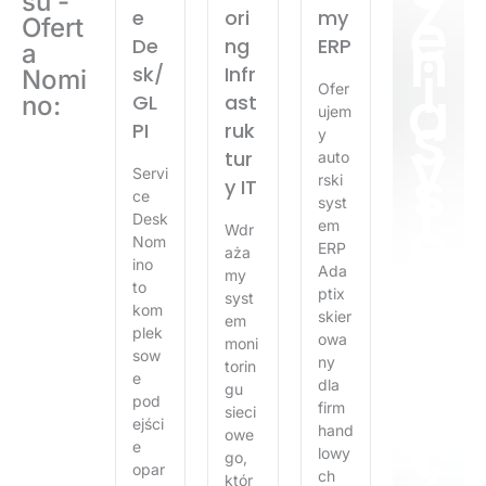
ż
su -
e
e
ori
my
Ofert
n
De
ng
ERP
a
i
sk/
Infr
Nomi
a
Ofer
GL
ast
no:
s
ujem
PI​
ruk
y
y
tur
auto
s
Servi
rski
y IT
t
ce
syst
e
Desk
em
Wdr
m
Nom
ERP
aża
u
ino
Ada
my
to
G
ptix
syst
kom
L
skier
em
plek
owa
P
moni
sow
ny
torin
I
e
dla
gu
p
pod
firm
sieci
r
ejści
hand
owe
z
e
lowy
go,
opar
ch
któr