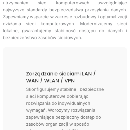
utrzymaniem sieci komputerowych uwzględniając
najwyższe standardy bezpieczeństwa przesyłania danych.
Zapewniamy wsparcie w zakresie rozbudowy i optymalizacji
działania sieci komputerowych. Modernizujemy sieci
lokalne, gwarantujemy stabilność dostępu do danych i
bezpieczeństwo zasobów sieciowych.
/
Projektowanie i budowa sieci
Bez
Oferujemy wsparcie w zakresie
Wdr
eczne
budowy i optymalizacji infrastruktury
umoż
sieciowej. Zaprojektujemy, wdrożymy
sie
i skonfigurujemy infrastrukturę
obs
sieciową dobierając odpowiedni
któr
 do
sprzęt i oprogramowanie.
bez
och