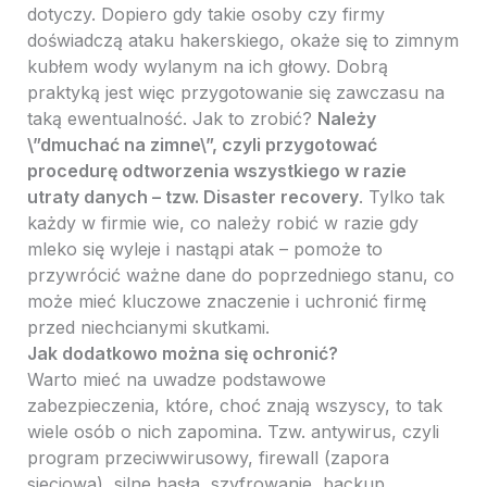
dotyczy. Dopiero gdy takie osoby czy firmy
doświadczą ataku hakerskiego, okaże się to zimnym
kubłem wody wylanym na ich głowy. Dobrą
praktyką jest więc przygotowanie się zawczasu na
taką ewentualność. Jak to zrobić?
Należy
\”dmuchać na zimne\”, czyli przygotować
procedurę odtworzenia wszystkiego w razie
utraty danych – tzw. Disaster recovery
. Tylko tak
każdy w firmie wie, co należy robić w razie gdy
mleko się wyleje i nastąpi atak – pomoże to
przywrócić ważne dane do poprzedniego stanu, co
może mieć kluczowe znaczenie i uchronić firmę
przed niechcianymi skutkami.
Jak dodatkowo można się ochronić?
Warto mieć na uwadze podstawowe
zabezpieczenia, które, choć znają wszyscy, to tak
wiele osób o nich zapomina. Tzw. antywirus, czyli
program przeciwwirusowy, firewall (zapora
sieciowa), silne hasła, szyfrowanie, backup