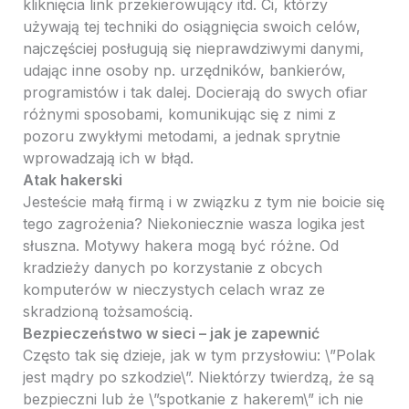
kliknięcia link przekierowujący itd. Ci, którzy
używają tej techniki do osiągnięcia swoich celów,
najczęściej posługują się nieprawdziwymi danymi,
udając inne osoby np. urzędników, bankierów,
programistów i tak dalej. Docierają do swych ofiar
różnymi sposobami, komunikując się z nimi z
pozoru zwykłymi metodami, a jednak sprytnie
wprowadzają ich w błąd.
Atak hakerski
Jesteście małą firmą i w związku z tym nie boicie się
tego zagrożenia? Niekoniecznie wasza logika jest
słuszna. Motywy hakera mogą być różne. Od
kradzieży danych po korzystanie z obcych
komputerów w nieczystych celach wraz ze
skradzioną tożsamością.
Bezpieczeństwo w sieci – jak je zapewnić
Często tak się dzieje, jak w tym przysłowiu: \”Polak
jest mądry po szkodzie\”. Niektórzy twierdzą, że są
bezpieczni lub że \”spotkanie z hakerem\” ich nie