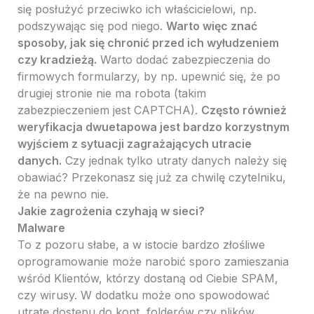
się posłużyć przeciwko ich właścicielowi, np.
podszywając się pod niego.
Warto więc znać
sposoby, jak się chronić przed ich wyłudzeniem
czy kradzieżą.
Warto dodać zabezpieczenia do
firmowych formularzy, by np. upewnić się, że po
drugiej stronie nie ma robota (takim
zabezpieczeniem jest CAPTCHA).
Często również
weryfikacja dwuetapowa jest bardzo korzystnym
wyjściem z sytuacji zagrażających utracie
danych.
Czy jednak tylko utraty danych należy się
obawiać? Przekonasz się już za chwilę czytelniku,
że na pewno nie.
Jakie zagrożenia czyhają w sieci?
Malware
To z pozoru słabe, a w istocie bardzo złośliwe
oprogramowanie może narobić sporo zamieszania
wśród Klientów, którzy dostaną od Ciebie SPAM,
czy wirusy. W dodatku może ono spowodować
utratę dostępu do kont, folderów czy plików.