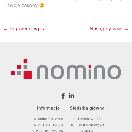
swoje zasoby
←
Poprzedni wpis
Następny wpis
→
Informacje
Siedziba główna
Nomino Sp. z o.o
ul. Handlowa 2A
NIP: 8141683620
36-100 Kolbuszowa
KRS: 0000423666
Polska