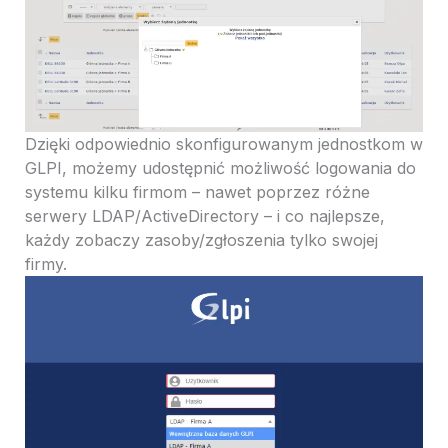
Dzięki odpowiednio skonfigurowanym jednostkom w
GLPI, możemy udostępnić możliwość logowania do
systemu kilku firmom – nawet poprzez różne
serwery LDAP/ActiveDirectory – i co najlepsze,
każdy zobaczy zasoby/zgłoszenia tylko swojej
firmy.