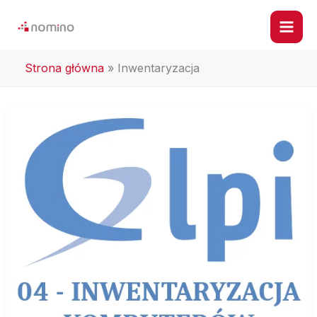
Przejdź
do
treści
Strona główna
»
Inwentaryzacja
04
–
Inwentaryzacja
komputerów