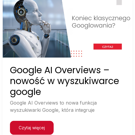
Google
AI
Overviews
–
nowość
w
wyszukiwarce
google
Google AI Overviews –
nowość w wyszukiwarce
google
Google AI Overviews to nowa funkcja
wyszukiwarki Google, która integruje
Czytaj więcej