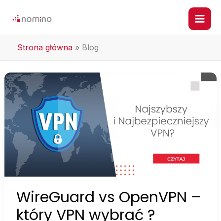
Przejdź
do
treści
Strona główna
»
Blog
WireGuard
vs
OpenVPN
–
który
VPN
wybrać
?
WireGuard vs OpenVPN –
który VPN wybrać ?