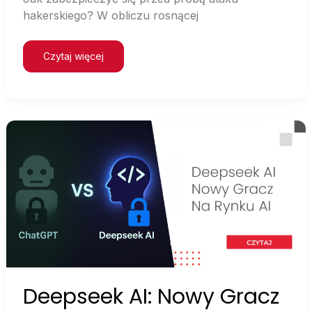
hakerskiego? W obliczu rosnącej
Czytaj więcej
Deepseek
AI:
Nowy
Gracz
na
Rynku
AI
–
Czy
Open
Source
Zrewolucjonizuje
Sztuczną
Inteligencję?
Deepseek AI: Nowy Gracz