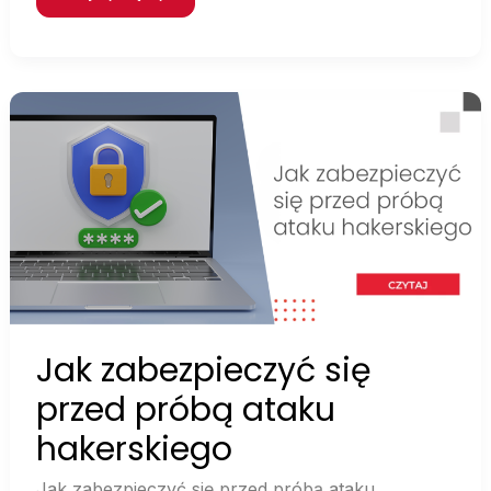
Jak
zabezpieczyć
się
przed
próbą
ataku
hakerskiego
Jak zabezpieczyć się
przed próbą ataku
hakerskiego
Jak zabezpieczyć się przed próbą ataku