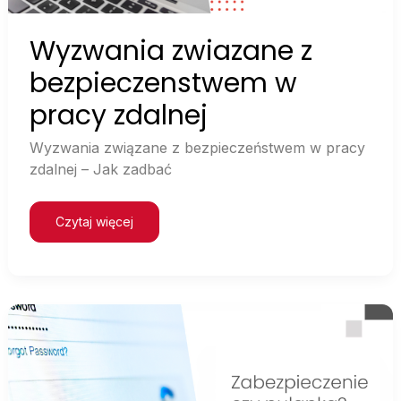
Wyzwania zwiazane z
bezpieczenstwem w
pracy zdalnej
Wyzwania związane z bezpieczeństwem w pracy
zdalnej – Jak zadbać
Czytaj więcej
CAPTCHA
–
narzędzie
bezpieczeństwa
czy
ukryte