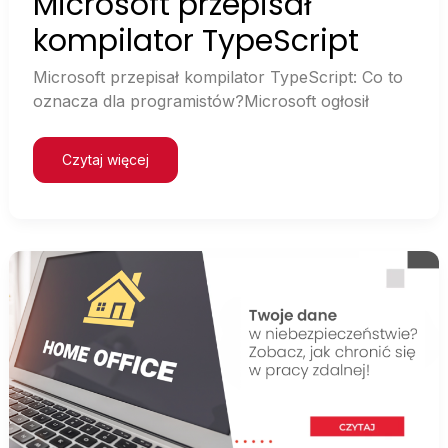
Microsoft przepisał
kompilator TypeScript
Microsoft przepisał kompilator TypeScript: Co to
oznacza dla programistów?Microsoft ogłosił
Czytaj więcej
Wyzwania
zwiazane
z
bezpieczenstwem
w
pracy
zdalnej