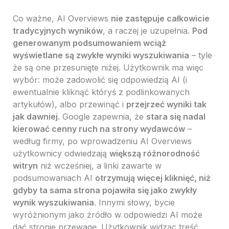
Co ważne, AI Overviews
nie zastępuje całkowicie
tradycyjnych wyników
, a raczej je uzupełnia.
Pod
generowanym podsumowaniem wciąż
wyświetlane są zwykłe wyniki wyszukiwania
– tyle
że są one przesunięte niżej. Użytkownik ma więc
wybór: może zadowolić się odpowiedzią AI (i
ewentualnie kliknąć któryś z podlinkowanych
artykułów), albo przewinąć i
przejrzeć wyniki tak
jak dawniej
. Google zapewnia, że
stara się nadal
kierować cenny ruch na strony wydawców
–
według firmy, po wprowadzeniu AI Overviews
użytkownicy odwiedzają
większą różnorodność
witryn
niż wcześniej, a linki zawarte w
podsumowaniach AI
otrzymują więcej kliknięć, niż
gdyby ta sama strona pojawiła się jako zwykły
wynik wyszukiwania
. Innymi słowy, bycie
wyróżnionym jako źródło w odpowiedzi AI może
dać stronie przewagę. Użytkownik widząc treść