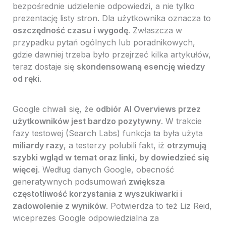
bezpośrednie udzielenie odpowiedzi, a nie tylko
prezentację listy stron. Dla użytkownika oznacza to
oszczędność czasu i wygodę
. Zwłaszcza w
przypadku pytań ogólnych lub poradnikowych,
gdzie dawniej trzeba było przejrzeć kilka artykułów,
teraz dostaje się
skondensowaną esencję wiedzy
od ręki
.
Google chwali się, że
odbiór AI Overviews przez
użytkowników jest bardzo pozytywny
. W trakcie
fazy testowej (Search Labs) funkcja ta była użyta
miliardy razy
, a testerzy polubili fakt, iż
otrzymują
szybki wgląd w temat oraz linki, by dowiedzieć się
więcej
. Według danych Google, obecność
generatywnych podsumowań
zwiększa
częstotliwość korzystania z wyszukiwarki i
zadowolenie z wyników
. Potwierdza to też Liz Reid,
wiceprezes Google odpowiedzialna za