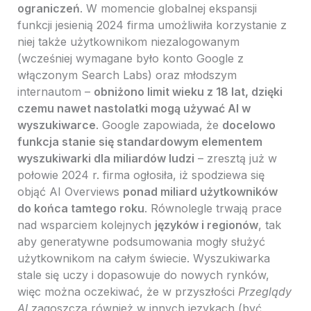
ograniczeń
. W momencie globalnej ekspansji
funkcji jesienią 2024 firma umożliwiła korzystanie z
niej także użytkownikom niezalogowanym
(wcześniej wymagane było konto Google z
włączonym Search Labs) oraz młodszym
internautom –
obniżono limit wieku z 18 lat, dzięki
czemu nawet nastolatki mogą używać AI w
wyszukiwarce
. Google zapowiada, że
docelowo
funkcja stanie się standardowym elementem
wyszukiwarki dla miliardów ludzi
– zresztą już w
połowie 2024 r. firma ogłosiła, iż spodziewa się
objąć AI Overviews
ponad miliard użytkowników
do końca tamtego roku
. Równolegle trwają prace
nad wsparciem kolejnych
języków i regionów
, tak
aby generatywne podsumowania mogły służyć
użytkownikom na całym świecie. Wyszukiwarka
stale się uczy i dopasowuje do nowych rynków,
więc można oczekiwać, że w przyszłości
Przeglądy
AI
zagoszczą również w innych językach (być