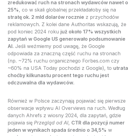
zredukować ruch na stronach wydawców nawet o
25%
, co w skali globalnej przekładałoby się na
stratę ok. 2 mld dolarów rocznie
z przychodów
reklamowych. Z kolei dane Authoritas wskazują, że
pod koniec 2024 roku
już około 17% wszystkich
zapytań w Google US generowało podsumowanie
AI
. Jeśli weźmiemy pod uwagę, że Google
odpowiada za znaczną część ruchu na stronach
(np. ~72% ruchu organicznego Forbes.com czy
~60% na USA Today pochodzi z Google), to
utrata
choćby kilkunastu procent tego ruchu jest
odczuwalna dla wydawców
.
Również w Polsce zaczynają pojawiać się pierwsze
obserwacje wpływu AI Overviews na ruch. Według
danych Ahrefs z wiosny 2024, dla zapytań, gdzie
pojawia się
Przegląd od AI
,
CTR dla pozycji numer
jeden w wynikach spada średnio o 34,5%
w