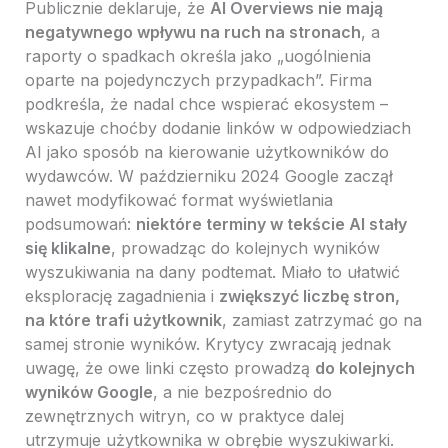
Publicznie deklaruje, że
AI Overviews nie mają
negatywnego wpływu na ruch na stronach
, a
raporty o spadkach określa jako „uogólnienia
oparte na pojedynczych przypadkach”. Firma
podkreśla, że nadal chce wspierać ekosystem –
wskazuje choćby dodanie linków w odpowiedziach
AI jako sposób na kierowanie użytkowników do
wydawców. W październiku 2024 Google zaczął
nawet modyfikować format wyświetlania
podsumowań:
niektóre terminy w tekście AI stały
się klikalne
, prowadząc do kolejnych wyników
wyszukiwania na dany podtemat. Miało to ułatwić
eksplorację zagadnienia i
zwiększyć liczbę stron,
na które trafi użytkownik
, zamiast zatrzymać go na
samej stronie wyników. Krytycy zwracają jednak
uwagę, że owe linki często prowadzą
do kolejnych
wyników Google
, a nie bezpośrednio do
zewnętrznych witryn, co w praktyce dalej
utrzymuje użytkownika w obrębie wyszukiwarki.