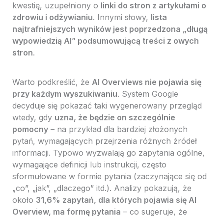
kwestię, uzupełniony o
linki do stron z artykułami o
zdrowiu i odżywianiu
. Innymi słowy,
lista
najtrafniejszych wyników jest poprzedzona „długą
wypowiedzią AI” podsumowującą treści z owych
stron
.
Warto podkreślić, że
AI Overviews nie pojawia się
przy każdym wyszukiwaniu
. System Google
decyduje się pokazać taki wygenerowany przegląd
wtedy, gdy
uzna, że będzie on szczególnie
pomocny
– na przykład dla bardziej złożonych
pytań, wymagających przejrzenia różnych źródeł
informacji. Typowo wyzwalają go zapytania ogólne,
wymagające definicji lub instrukcji, często
sformułowane w formie pytania (zaczynające się od
„co”, „jak”, „dlaczego” itd.). Analizy pokazują, że
około
31,6% zapytań, dla których pojawia się AI
Overview, ma formę pytania
– co sugeruje, że