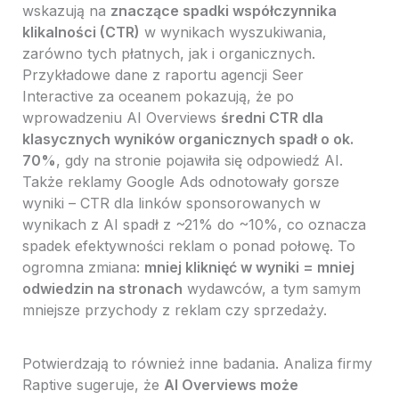
wskazują na
znaczące spadki współczynnika
klikalności (CTR)
w wynikach wyszukiwania,
zarówno tych płatnych, jak i organicznych.
Przykładowe dane z raportu agencji Seer
Interactive za oceanem pokazują, że po
wprowadzeniu AI Overviews
średni CTR dla
klasycznych wyników organicznych spadł o ok.
70%
, gdy na stronie pojawiła się odpowiedź AI.
Także reklamy Google Ads odnotowały gorsze
wyniki – CTR dla linków sponsorowanych w
wynikach z AI spadł z ~21% do ~10%, co oznacza
spadek efektywności reklam o ponad połowę. To
ogromna zmiana:
mniej kliknięć w wyniki = mniej
odwiedzin na stronach
wydawców, a tym samym
mniejsze przychody z reklam czy sprzedaży.
Potwierdzają to również inne badania. Analiza firmy
Raptive sugeruje, że
AI Overviews może