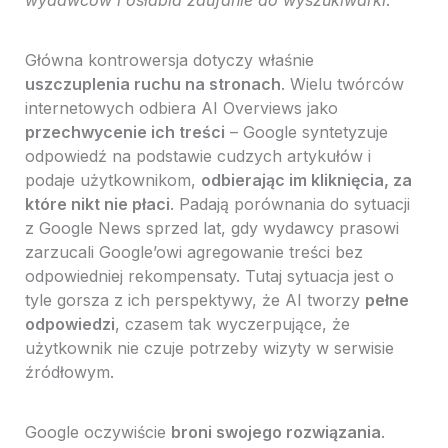
wydawców i osłabia zaufanie do wyszukiwarki
.
Główna kontrowersja dotyczy właśnie
uszczuplenia ruchu na stronach
. Wielu twórców
internetowych odbiera AI Overviews jako
przechwycenie ich treści
– Google syntetyzuje
odpowiedź na podstawie cudzych artykułów i
podaje użytkownikom,
odbierając im kliknięcia, za
które nikt nie płaci
. Padają porównania do sytuacji
z Google News sprzed lat, gdy wydawcy prasowi
zarzucali Google’owi agregowanie treści bez
odpowiedniej rekompensaty. Tutaj sytuacja jest o
tyle gorsza z ich perspektywy, że AI tworzy
pełne
odpowiedzi
, czasem tak wyczerpujące, że
użytkownik nie czuje potrzeby wizyty w serwisie
źródłowym.
Google oczywiście
broni swojego rozwiązania
.