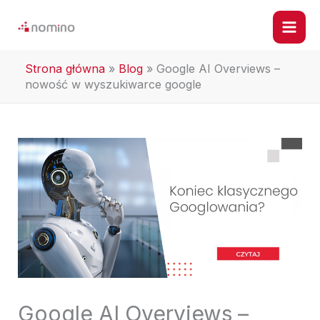
Przejdź
do
treści
Strona główna
»
Blog
»
Google AI Overviews –
nowość w wyszukiwarce google
Google AI Overviews –