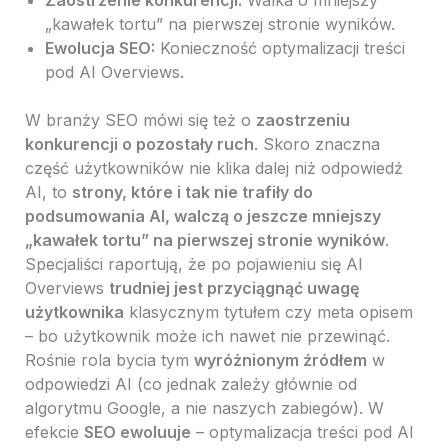
Zaostrzenie konkurencji:
Walka o mniejszy
„kawałek tortu” na pierwszej stronie wyników.
Ewolucja SEO:
Konieczność optymalizacji treści
pod AI Overviews.
W branży SEO mówi się też o
zaostrzeniu
konkurencji o pozostały ruch
. Skoro znaczna
część użytkowników nie klika dalej niż odpowiedź
AI, to
strony, które i tak nie trafiły do
podsumowania AI, walczą o jeszcze mniejszy
„kawałek tortu” na pierwszej stronie wyników
.
Specjaliści raportują, że po pojawieniu się AI
Overviews
trudniej jest przyciągnąć uwagę
użytkownika
klasycznym tytułem czy meta opisem
– bo użytkownik może ich nawet nie przewinąć.
Rośnie rola bycia tym
wyróżnionym źródłem
w
odpowiedzi AI (co jednak zależy głównie od
algorytmu Google, a nie naszych zabiegów). W
efekcie
SEO ewoluuje
– optymalizacja treści pod AI