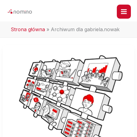
Przejdź
do
treści
Strona główna
»
Archiwum dla gabriela.nowak
Nomino
–
Podsumowanie
roku
2021